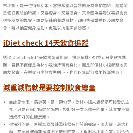
林小姐，是一位待嫁新娘，當然希望以曼妙的身材來拍婚紗，結婚前
是個很尷尬的時期，又要瘦身、又要健身、又會因為要發送喜訊會有
很多朋友的聚會。想要快速的養成身材，卻因準備婚禮以及朋友聚
會，難以抽空健身運動，更難以抗拒美食誘惑。
iDiet check 14天飲食追蹤
透過iDiet check 14天飲食追蹤計畫，快速幫林小姐找到日常飲食準
則，目標不僅僅是為林小姐維持現有身材，而是即便林小姐頻繁地與
朋友聚會，在遵從日常飲食準則下，也可以無感無痛地逐漸瘦身！
減重減脂就是要控制飲食總量
無論是地瓜、馬鈴薯、飯、麵包等，對林小姐來說都是可接受的主
食，只要在固定時間間隔內，控制好一次吃進去的量，其實並不會
造成不好的血糖反應。
很特別的是，普遍認為酸辣湯這種有勾芡的餐點、滷肉飯、義大利
麵、甚至是泡麵都是減肥不能碰的東西，但對林小姐而言，卻恰恰