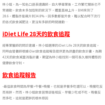
林小姐
，為一知名口語表達講師，自大學畢業後，工作繁忙關係也不
常運動，飲食未多加控制的狀況下，體重直線上升，
BMI
來到了
28.6
，體脂亦是飆升到
34.8%
，因多數都是外食，難以配合時下流行
的各式飲食減肥法，更沒有多餘的時間運動
…
iDiet Life 28天的飲食追蹤
經專業醫師的問診建議，林小姐選擇的iDiet Life 28天的飲食追蹤，
同時由營養師根據iDiet飲食追蹤報告提供更為詳盡的飲食計畫，為期
42天的飲食減重消脂計畫，期望為林小姐找到一個可長久維持體態的
健康飲食守則。
飲食追蹤報告
-最佳飲食時間為早餐>午餐>晚餐，也就是早餐多吃還可以，晚餐吃反
而易胖，然而，林小姐飲食習慣卻是相反，早餐少吃或不吃，晚餐反
而多吃，這就是肥胖的根本原因