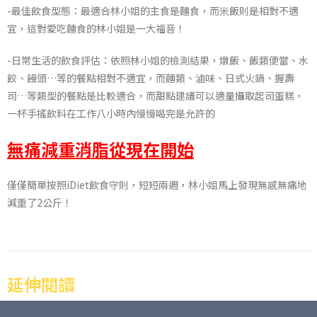
-最佳飲食型態：最適合林小姐的主食是麵食，而米飯則是相對不適
宜，這對愛吃麵食的林小姐是一大福音！
-日常生活的飲食評估：依照林小姐的檢測結果，燉飯、飯類便當、水
餃、饅頭…等的餐點相對不適宜，而麵類、滷味、日式火鍋、握壽
司…等類型的餐點是比較適合，而甜點建議可以適量攝取起司蛋糕，
一杯手搖飲料在工作八小時內慢慢喝完是允許的
無痛減重消脂從現在開始
僅僅簡單按照iDiet飲食守則，短短兩週，林小姐馬上發現無感無痛地
減重了2公斤！
延伸閱讀