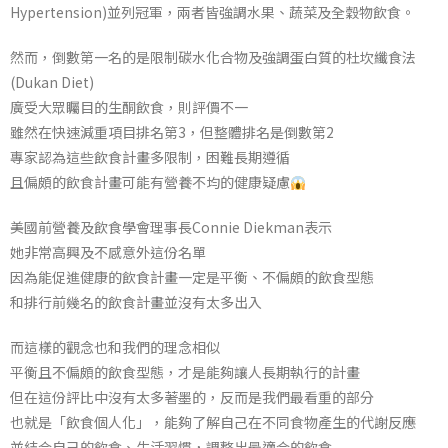
Hypertension)並列冠軍，兩者皆強調水果、蔬菜及全穀物飲食。
然而，倒數第一名的是限制碳水化合物及強調蛋白質的杜坎纖食法
(Dukan Diet)
廣受大眾矚目的生酮飲食，則評價不一
雖然在快速減重項目排名第3，但整體排名是倒數第2
專家認為這些飲食計畫多限制，困難長期遵循
且偏頗的飲食計畫可能有營養不均的健康疑慮
美國前營養及飲食學會理事長Connie Diekman表示
她非常高興及不感意外這份名單
因為能促進健康的飲食計畫一定是平衡、不偏頗的飲食型態
和排行前幾名的飲食計畫並沒有太多出入
而這樣的觀念也和我們的理念相似
平衡且不偏頗的飲食型態，才是能夠讓人長期執行的計畫
但在這份評比中沒有太多著墨的，反而是我們最看重的部分
也就是「飲食個人化」，能夠了解自己在不同食物產生的代謝反應
並結合自己的飲食、生活習慣，調整出最適合的飲食