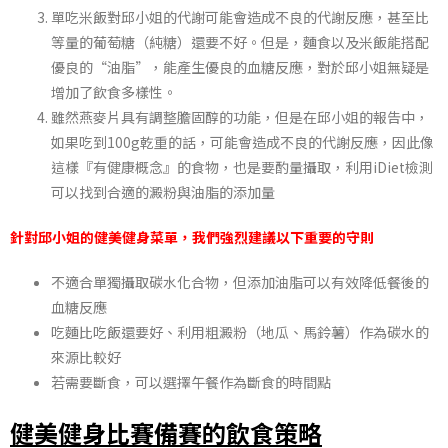
單吃米飯對邱小姐的代謝可能會造成不良的代謝反應，甚至比
等量的葡萄糖（純糖）還要不好。但是，麵食以及米飯能搭配
優良的
“
油脂
”
，能產生優良的血糖反應，對於邱小姐無疑是
增加了飲食多樣性。
雖然燕麥片具有調整膽固醇的功能，但是在邱小姐的報告中，
如果吃到
100g
乾重的話，可能會造成不良的代謝反應，因此像
這樣『有健康概念』的食物，也是要酌量攝取，利用
iDiet
檢測
可以找到合適的澱粉與油脂的添加量
針對邱小姐的健美健身菜單，我們強烈建議以下重要的守則
不適合單獨攝取碳水化合物，但添加油脂可以有效降低餐後的
血糖反應
吃麵比吃飯還要好、利用粗澱粉（地瓜、馬鈴薯）作為碳水的
來源比較好
若需要斷食，可以選擇午餐作為斷食的時間點
健美健身比賽備賽的飲食策略