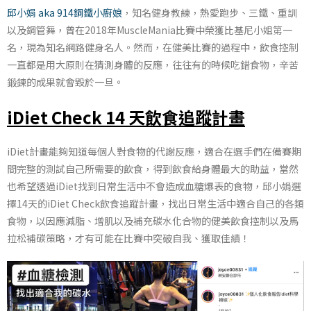
邱小娟 aka 914鋼鐵小廚娘
，知名健身教練，熱愛跑步、三鐵、重訓
以及鋼管舞，曾在2018年MuscleMania比賽中榮獲比基尼小姐第一
名，現為知名網路健身名人。然而，在健美比賽的過程中，飲食控制
一直都是用大原則在猜測身體的反應，往往有的時候吃錯食物，辛苦
鍛鍊的成果就會毀於一旦。
iDiet Check 14 天飲食追蹤計畫
iDiet計畫能夠知道每個人對食物的代謝反應，適合在選手們在備賽期
間完整的測試自己所需要的飲食，得到飲食給身體最大的助益，當然
也希望透過iDiet找到日常生活中不會造成血糖爆表的食物，邱小娟選
擇14天的iDiet Check飲食追蹤計畫，找出日常生活中適合自己的各類
食物，以因應減脂、增肌以及補充碳水化合物的健美飲食控制以及馬
拉松補碳策略，才有可能在比賽中突破自我、獲取佳績！