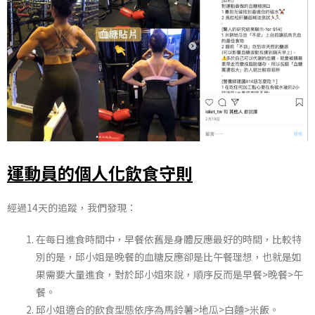
運動員的個人化飲食守則
經過14天的追蹤，我們發現：
在每日進食時間中，早餐依舊是身體反應最好的時間，比較特
別的是，邱小姐是晚餐的血糖反應卻是比午餐理想，也就是如
果需要大量進食，對於邱小姐來說，順序反而是早餐
>
晚餐
>
午
餐。
邱小姐適合的飲食型態依序為馬鈴薯
>
地瓜
>
白麵
>
米飯。