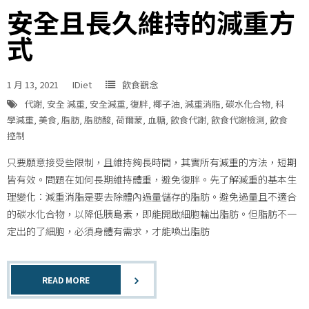
安全且長久維持的減重方
式
1 月 13, 2021
IDiet
飲食觀念
代謝
,
安全 減重
,
安全減重
,
復胖
,
椰子油
,
減重消脂
,
碳水化合物
,
科
學減重
,
美食
,
脂肪
,
脂肪酸
,
荷爾蒙
,
血糖
,
飲食代謝
,
飲食代謝檢測
,
飲食
控制
只要願意接受些限制，且維持夠長時間，其實所有減重的方法，短期
皆有效。問題在如何長期維持體重，避免復胖。先了解減重的基本生
理變化：減重消脂是要去除體內過量儲存的脂肪。避免過量且不適合
的碳水化合物，以降低胰島素，即能開啟細胞輸出脂肪。但脂肪不一
定出的了細胞，必須身體有需求，才能喚出脂肪
READ MORE