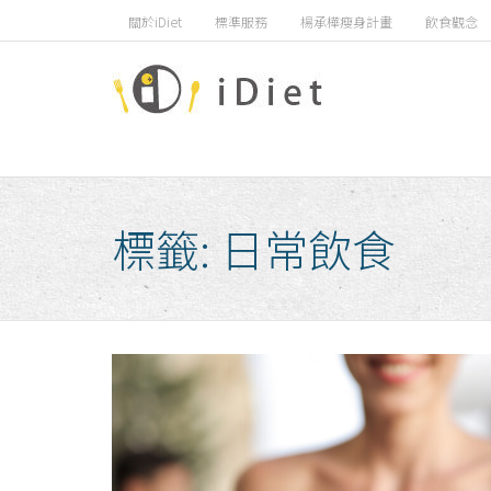
Skip
關於iDiet
標準服務
楊承樺瘦身計畫
飲食觀念
to
content
標籤:
日常飲食