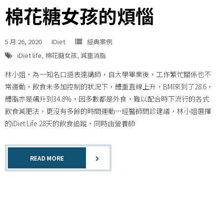
棉花糖女孩的煩惱
5 月 26, 2020
IDiet
經典案例
iDiet life
,
棉花糖女孩
,
減重消脂
林小姐，為一知名口語表達講師，自大學畢業後，工作繁忙關係也不
常運動，飲食未多加控制的狀況下，體重直線上升，BMI來到了28.6，
體脂亦是飆升到34.8%，因多數都是外食，難以配合時下流行的各式
飲食減肥法，更沒有多餘的時間運動…經醫師問診建議，林小姐選擇
的iDiet Life 28天的飲食追蹤，同時由營養師
READ MORE