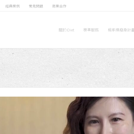
經典案例
常見問題
商業合作
關於iDiet
標準服務
楊承樺瘦身計