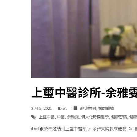
上璽中醫診所-余雅雯
3 月 2, 2021
IDiet
經典案例
,
醫師體驗
上璽中醫
,
中醫
,
余雅雯
,
個人化時間醫學
,
健康密碼
,
健康
iDiet很榮幸邀請到上璽中醫診所-余雅雯院長來體驗iDi