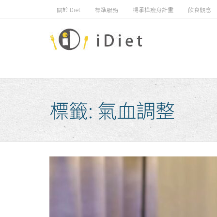
Skip
關於iDiet
標準服務
楊承樺瘦身計畫
飲食觀念
to
content
標籤:
氣血調整