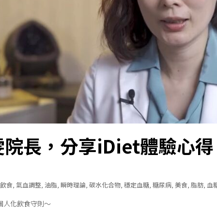
院長，分享iDiet體驗心得
飲食
,
氣血調整
,
油脂
,
瞬時理論
,
碳水化合物
,
穩定血糖
,
糖尿病
,
美食
,
脂肪
,
血
et個人化飲食守則～