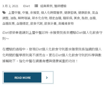
3 月 2, 2021
IDiet
經典案例
,
醫師體驗
上璽中醫
,
中醫
,
余雅雯
,
個人化時間醫學
,
健康密碼
,
健康飲食
,
氣血
調整
,
油脂
,
瞬時理論
,
碳水化合物
,
穩定血糖
,
糖尿病
,
美食
,
脂肪
,
血糖
,
血糖反應
,
血糖穩定
,
飲食代謝
,
飲食計畫
,
高纖維食物
iDiet很榮幸邀請到上璽中醫診所-余雅雯院長來體驗iDiet個人化飲食守
則～
在體驗的過程中，發現iDIet個人化飲食守則跟余雅雯院長強調的個人
化時間的醫學原則竟不謀而合。更在iDiet個人化飲食守則的科學與數
據輔助下，強化中醫在調養身體與健康減重的功效！
READ MORE