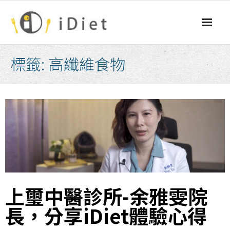
Skip
to
content
標籤:
高纖維食物
上璽中醫診所-余雅雯院
長，分享iDiet體驗心得