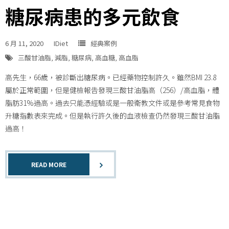
糖尿病患的多元飲食
6 月 11, 2020
IDiet
經典案例
三酸甘油脂
,
減脂
,
糖尿病
,
高血糖
,
高血脂
高先生，66歲，被診斷出糖尿病。已經藥物控制許久。雖然BMI 23.8
屬於正常範圍，但是健檢報告發現三酸甘油脂高（256）/高血脂，體
脂肪31%過高。過去只能憑經驗或是一般衛教文件或是參考常見食物
升糖指數表來完成。但是執行許久後的血液檢查仍然發現三酸甘油脂
過高！
READ MORE