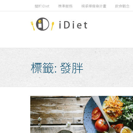
Skip
關於iDiet
標準服務
楊承樺瘦身計畫
飲食觀念
to
content
標籤:
發胖