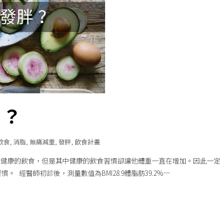
 ？
飲食
,
消脂
,
無痛減重
,
發胖
,
飲食計畫
歡健康的飲食，但是其中健康的飲食習慣卻讓他體重一直在增加。因此一
。 經醫師初診後，測量數值為BMI28.9體脂肪39.2%…