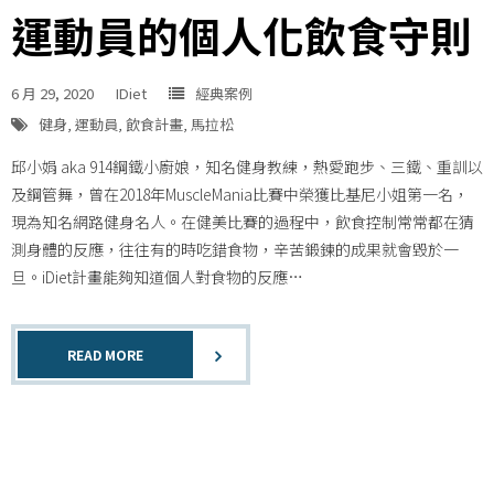
運動員的個人化飲食守則
6 月 29, 2020
IDiet
經典案例
健身
,
運動員
,
飲食計畫
,
馬拉松
邱小娟 aka 914鋼鐵小廚娘，知名健身教練，熱愛跑步、三鐵、重訓以
及鋼管舞，曾在2018年MuscleMania比賽中榮獲比基尼小姐第一名，
現為知名網路健身名人。在健美比賽的過程中，飲食控制常常都在猜
測身體的反應，往往有的時吃錯食物，辛苦鍛鍊的成果就會毀於一
旦。iDiet計畫能夠知道個人對食物的反應…
READ MORE