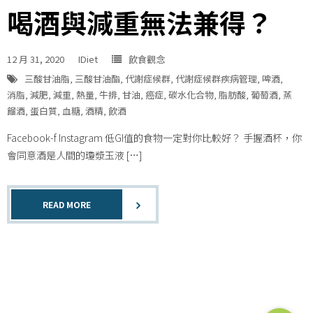
喝酒與減重無法兼得？
12 月 31, 2020
IDiet
飲食觀念
三酸甘油脂
,
三酸甘油酯
,
代謝症候群
,
代謝症候群疾病管理
,
啤酒
,
消脂
,
減肥
,
減重
,
熱量
,
牛排
,
甘油
,
癌症
,
碳水化合物
,
脂肪酸
,
葡萄酒
,
蒸
餾酒
,
蛋白質
,
血糖
,
酒精
,
飲酒
Facebook-f Instagram 低GI值的食物一定對你比較好？ 手握酒杯，你
會同意酒是人間的瓊漿玉液 […]
READ MORE