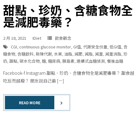
甜點、珍奶、含糖食物全
是減肥毒藥？
2 月 18, 2021
IDiet
飲食觀念
CGI
,
continuous glucose monitor
,
GI值
,
代謝安全份量
,
低GI值
,
含
糖食物
,
含糖飲料
,
新陳代謝
,
水果
,
油脂
,
減肥
,
減脂
,
減重
,
減重消脂
,
珍
奶
,
甜點
,
碳水化合物
,
糖
,
糖尿病
,
胰島素
,
連續式血糖偵測
,
餐後血糖
Facebook-f Instagram 甜點、珍奶、含糖食物全是減肥毒藥？ 甜食越
吃反而越瘦？ 朋友說自己最 […]
READ MORE