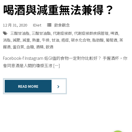
喝酒與減重無法兼得？
12 月 31, 2020
IDiet
飲食觀念
三酸甘油脂
,
三酸甘油酯
,
代謝症候群
,
代謝症候群疾病管理
,
啤酒
,
消脂
,
減肥
,
減重
,
熱量
,
牛排
,
甘油
,
癌症
,
碳水化合物
,
脂肪酸
,
葡萄酒
,
蒸
餾酒
,
蛋白質
,
血糖
,
酒精
,
飲酒
Facebook-f Instagram 低GI值的食物一定對你比較好？ 手握酒杯，你
會同意酒是人間的瓊漿玉液 […]
READ MORE