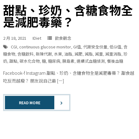
甜點、珍奶、含糖食物全
是減肥毒藥？
2 月 18, 2021
IDiet
飲食觀念
CGI
,
continuous glucose monitor
,
GI值
,
代謝安全份量
,
低GI值
,
含
糖食物
,
含糖飲料
,
新陳代謝
,
水果
,
油脂
,
減肥
,
減脂
,
減重
,
減重消脂
,
珍
奶
,
甜點
,
碳水化合物
,
糖
,
糖尿病
,
胰島素
,
連續式血糖偵測
,
餐後血糖
Facebook-f Instagram 甜點、珍奶、含糖食物全是減肥毒藥？ 甜食越
吃反而越瘦？ 朋友說自己最 […]
READ MORE