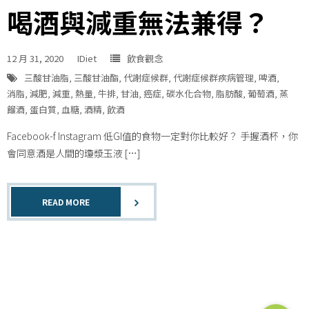
喝酒與減重無法兼得？
12 月 31, 2020
IDiet
飲食觀念
三酸甘油脂
,
三酸甘油酯
,
代謝症候群
,
代謝症候群疾病管理
,
啤酒
,
消脂
,
減肥
,
減重
,
熱量
,
牛排
,
甘油
,
癌症
,
碳水化合物
,
脂肪酸
,
葡萄酒
,
蒸
餾酒
,
蛋白質
,
血糖
,
酒精
,
飲酒
Facebook-f Instagram 低GI值的食物一定對你比較好？ 手握酒杯，你
會同意酒是人間的瓊漿玉液 […]
READ MORE