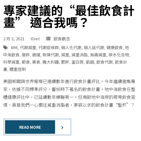
專家建議的“最佳飲食計
畫” 適合我嗎？
2 月 3, 2021
IDiet
飲食觀念
BMI
,
代謝減重
,
代謝症候群
,
個人化代謝
,
個人話代謝
,
健康飲食
,
地
中海飲食
,
復胖
,
披薩
,
新陳代謝
,
減重
,
減重消脂
,
無痛減重
,
碳水化合物
,
科學減重
,
節食
,
美食
,
義大利麵
,
肥胖
,
蛋白質
,
飢餓
,
飲食代謝
,
飲食計
畫
,
體重控制
美國新聞與世界報導已連續數年進行飲食計畫評比。今年繼續邀集專
家，依據不同標準評分，審核時下著名的飲食計畫。地中海飲食在整
體健康評比中，已延續數年蟬聯第一。但南歐地中海岸的尋常飲食習
慣，真是我們一心嚮往減重消脂者，夢寐以求的飲食計畫“聖杯”？
READ MORE