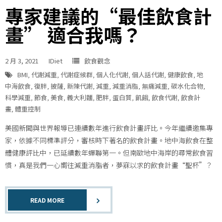
專家建議的“最佳飲食計
畫” 適合我嗎？
2 月 3, 2021
IDiet
飲食觀念
BMI
,
代謝減重
,
代謝症候群
,
個人化代謝
,
個人話代謝
,
健康飲食
,
地
中海飲食
,
復胖
,
披薩
,
新陳代謝
,
減重
,
減重消脂
,
無痛減重
,
碳水化合物
,
科學減重
,
節食
,
美食
,
義大利麵
,
肥胖
,
蛋白質
,
飢餓
,
飲食代謝
,
飲食計
畫
,
體重控制
美國新聞與世界報導已連續數年進行飲食計畫評比。今年繼續邀集專
家，依據不同標準評分，審核時下著名的飲食計畫。地中海飲食在整
體健康評比中，已延續數年蟬聯第一。但南歐地中海岸的尋常飲食習
慣，真是我們一心嚮往減重消脂者，夢寐以求的飲食計畫“聖杯”？
READ MORE