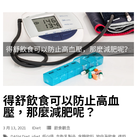
得舒飲食可以防止高血
壓，那麼減肥呢？
3 月 13, 2021
IDiet
飲食觀念
DASH Diet
,
idiet
,
低GI值
,
全脂乳製品
,
含糖飲料
,
地中海飲食
,
得舒