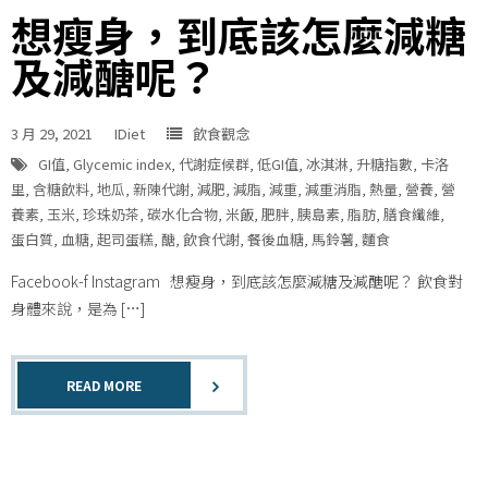
想瘦身，到底該怎麼減糖
及減醣呢？
3 月 29, 2021
IDiet
飲食觀念
GI值
,
Glycemic index
,
代謝症候群
,
低GI值
,
冰淇淋
,
升糖指數
,
卡洛
里
,
含糖飲料
,
地瓜
,
新陳代謝
,
減肥
,
減脂
,
減重
,
減重消脂
,
熱量
,
營養
,
營
養素
,
玉米
,
珍珠奶茶
,
碳水化合物
,
米飯
,
肥胖
,
胰島素
,
脂肪
,
膳食纖維
,
蛋白質
,
血糖
,
起司蛋糕
,
醣
,
飲食代謝
,
餐後血糖
,
馬鈴薯
,
麵食
Facebook-f Instagram 想瘦身，到底該怎麼減糖及減醣呢？ 飲食對
身體來說，是為 […]
READ MORE