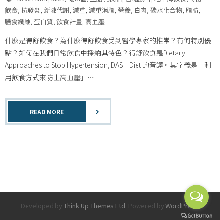
飲食
,
抗發炎
,
新陳代謝
,
減重
,
減重消脂
,
營養
,
白肉
,
碳水化合物
,
脂肪
,
膳食纖維
,
蛋白質
,
飲食計畫
,
高血壓
什麼是得舒飲食？為什麼得舒飲食受到醫學專家的推崇？有何特別優
點？如何在我們日常飲食中採納其特色？得舒飲食是Dietary
Approaches to Stop Hypertension, DASH Diet 的音譯。其字義是「利
用飲食方式來防止高血壓」….
READ MORE
Developed by
Think Up Themes Ltd
. Powered by
WordPress
.