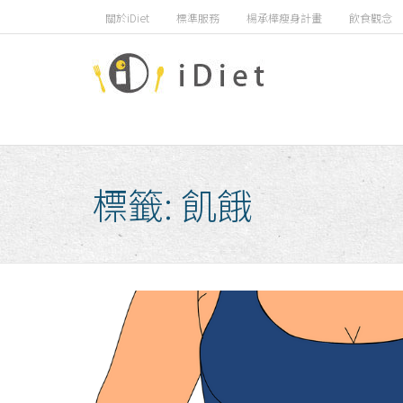
Skip
關於iDiet
標準服務
楊承樺瘦身計畫
飲食觀念
to
content
標籤:
飢餓