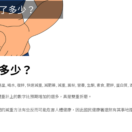
多少？
路里
,
喝水
,
復胖
,
快速減重
,
減肥藥
,
減重
,
澱粉
,
營養
,
生酮
,
素食
,
肥胖
,
蛋白質
,
體重計上的數字比預期增加的還多，真是雙重折磨。
間的減重方法有些反而可能危害人體健康，因此國民健康署還煞有其事地