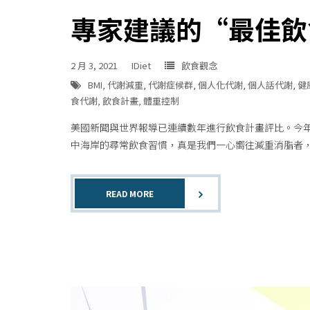
專家建議的“最佳飲
2 月 3, 2021
IDiet
飲食觀念
BMI
,
代謝減重
,
代謝症候群
,
個人化代謝
,
個人話代謝
,
健
食代謝
,
飲食計畫
,
體重控制
美國新聞與世界報導已連續數年進行飲食計畫評比。今
中海岸的尋常飲食習慣，真是我們一心嚮往減重消脂者
READ MORE