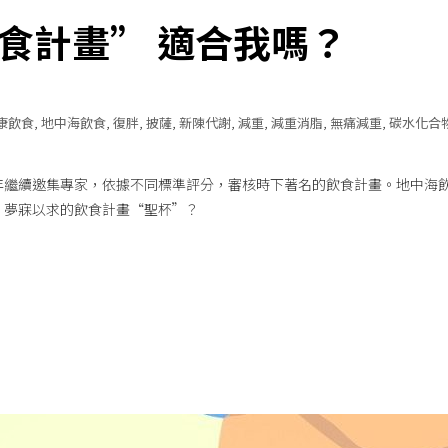
食計畫” 適合我嗎？
康飲食
,
地中海飲食
,
復胖
,
披薩
,
新陳代謝
,
減重
,
減重消脂
,
無痛減重
,
碳水化合
年繼續邀集專家，依據不同標準評分，審核時下著名的飲食計畫。地中海
，夢寐以求的飲食計畫“聖杯”？