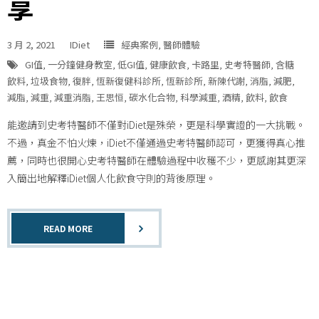
享
3 月 2, 2021
IDiet
經典案例
,
醫師體驗
GI值
,
一分鐘健身教室
,
低GI值
,
健康飲食
,
卡路里
,
史考特醫師
,
含糖
飲料
,
垃圾食物
,
復胖
,
恆新復健科診所
,
恆新診所
,
新陳代謝
,
消脂
,
減肥
,
減脂
,
減重
,
減重消脂
,
王思恒
,
碳水化合物
,
科學減重
,
酒精
,
飲料
,
飲食
能邀請到史考特醫師不僅對iDiet是殊榮，更是科學實證的一大挑戰。
不過，真金不怕火煉，iDiet不僅通過史考特醫師認可，更獲得真心推
薦，同時也很開心史考特醫師在體驗過程中收穫不少，更感謝其更深
入簡出地解釋iDiet個人化飲食守則的背後原理。
READ MORE