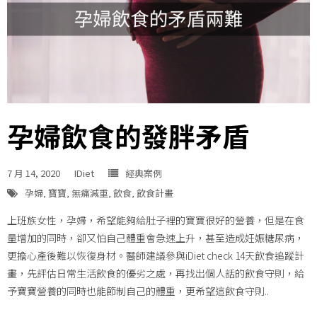
孕婦飲食的發胖矛盾
7 月 14, 2020
IDiet
經典案例
孕婦
,
寶寶
,
無痛減重
,
飲食
,
飲食計畫
上班族女性，孕婦，希望能夠給肚子裡的寶寶很好的營養，但是在食
量增加的同時，卻又怕自己體重會急速上升，甚至造成妊娠糖尿病，
更擔心產後難以恢復身材。醫師建議參與iDiet check 14天飲食追蹤計
畫，先評估日常生活飲食的優劣之處，再找出個人話的飲食守則，給
予寶寶營養的同時也能節制自己的體重，更希望這飲食守則..