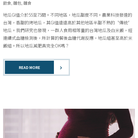
飲食
,
麵包
,
麵食
地瓜GI值介於55至75間。不同地區，地瓜甜度不同。農業科技發達的
台灣，香甜的烤地瓜，其GI值遠遠高於其他地區半甜不熟的〝傳統〞
地瓜。我們研究也發現，一群人食用相等量的台灣地瓜及白米飯，經
連續式血糖檢測後，所計算的餐後血糖代謝反應，地瓜組甚至高於米
飯組。所以地瓜減肥真完全OK嗎？
READ MORE