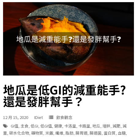
地瓜是低GI的減重能手?
還是發胖幫手？
12 月 15, 2020
IDiet
飲食觀念
GI值
,
主食
,
低GI
,
低GI值
,
健康
,
卡洛里
,
卡路里
,
地瓜
,
增胖
,
減肥
,
減
重
,
碳水化合物
,
礦物質
,
米飯
,
纖維
,
脂肪
,
腸胃道
,
腸道菌
,
蛋白質
,
血糖
,